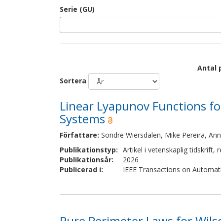
Serie (GU)
Antal 
Sortera
Linear Lyapunov Functions f
Systems
Författare
:
Sondre Wiersdalen, Mike Pereira, Ann
Publikationstyp
:
Artikel i vetenskaplig tidskrift
,
r
Publikationsår
:
2026
Publicerad i
:
IEEE Transactions on Automati
Pure Perimeter Laws for Wils