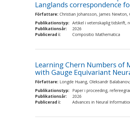
Langlands correspondence fo
Författare
:
Christian Johansson, James Newton, 
Publikationstyp
:
Artikel i vetenskaplig tidskrift
,
r
Publikationsår
:
2026
Publicerad i
:
Compositio Mathematica
Learning Chern Numbers of M
with Gauge Equivariant Neur
Författare
:
Longde Huang, Oleksandr Balabanov,
Publikationstyp
:
Paper i proceeding
,
refereegr
Publikationsår
:
2026
Publicerad i
:
Advances in Neural Informati