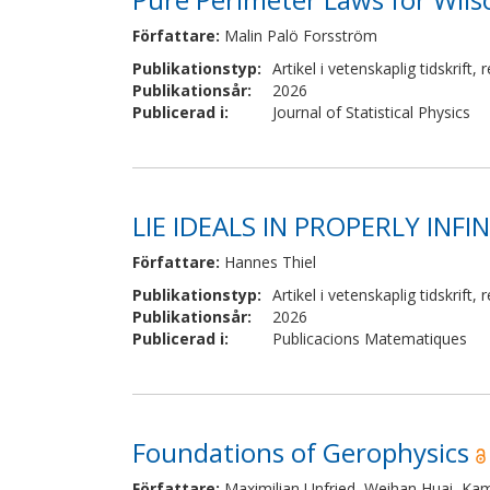
Författare
:
Malin Palö Forsström
Publikationstyp
:
Artikel i vetenskaplig tidskrift
,
r
Publikationsår
:
2026
Publicerad i
:
Journal of Statistical Physics
LIE IDEALS IN PROPERLY INF
Författare
:
Hannes Thiel
Publikationstyp
:
Artikel i vetenskaplig tidskrift
,
r
Publikationsår
:
2026
Publicerad i
:
Publicacions Matematiques
Foundations of Gerophysics
Författare
:
Maximilian Unfried, Weihan Huai, Kami