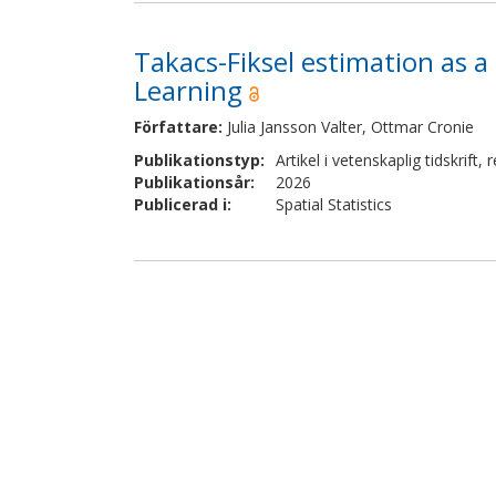
Takacs-Fiksel estimation as a 
Learning
Författare
:
Julia Jansson Valter, Ottmar Cronie
Publikationstyp
:
Artikel i vetenskaplig tidskrift
,
r
Publikationsår
:
2026
Publicerad i
:
Spatial Statistics
Retrospective Analysis of Mo
Ankle Fracture: A Descriptive
Författare
:
Erik Börjesson, Emilia Möller Rydber
Michael Möller, David Wennergren
Publikationstyp
:
Artikel i vetenskaplig tidskrift
,
r
Publikationsår
:
2026
Publicerad i
:
Mayo Clinic Proceedings Digita