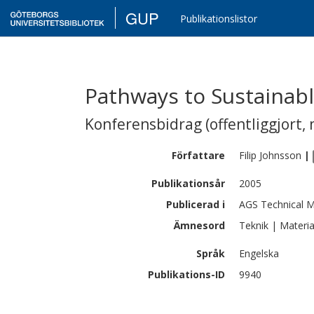
GUP
Publikationslistor
Pathways to Sustainab
Konferensbidrag (offentliggjort, 
Författare
Filip
Johnsson
|
Publikationsår
2005
Publicerad i
AGS Technical M
Ämnesord
Teknik | Materia
Språk
Engelska
Publikations-ID
9940