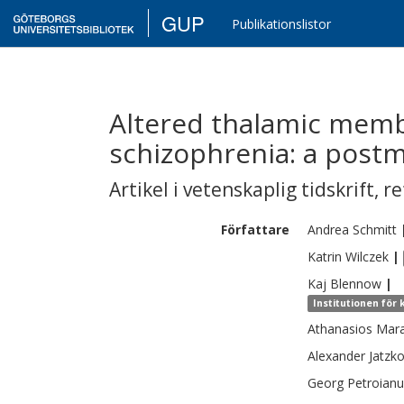
GUP
Publikationslistor
Altered thalamic memb
schizophrenia: a post
Artikel i vetenskaplig tidskrift
,
re
Författare
Andrea
Schmitt
Katrin
Wilczek
|
Kaj
Blennow
|
Institutionen för
Athanasios
Mar
Alexander
Jatzk
Georg
Petroianu