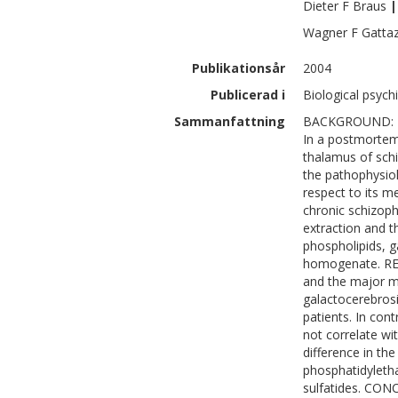
Dieter F
Braus
|
Wagner F
Gatta
Publikationsår
2004
Publicerad i
Biological psychi
Sammanfattning
BACKGROUND: Mem
In a postmortem
thalamus of schi
the pathophysiol
respect to its 
chronic schizoph
extraction and 
phospholipids, g
homogenate. RE
and the major 
galactocerebros
patients. In con
not correlate w
difference in th
phosphatidyletha
sulfatides. CON