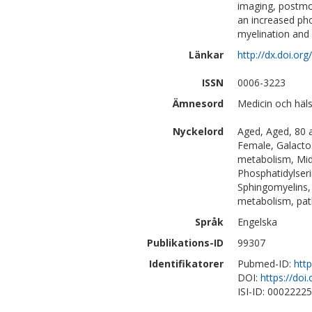
imaging, postmo
an increased pho
myelination and 
Länkar
http://dx.doi.or
ISSN
0006-3223
Ämnesord
Medicin och häl
Nyckelord
Aged, Aged, 80 a
Female, Galacto
metabolism, Mid
Phosphatidylser
Sphingomyelins,
metabolism, pa
Språk
Engelska
Publikations-ID
99307
Identifikatorer
Pubmed-ID:
htt
DOI:
https://doi
ISI-ID: 0002222