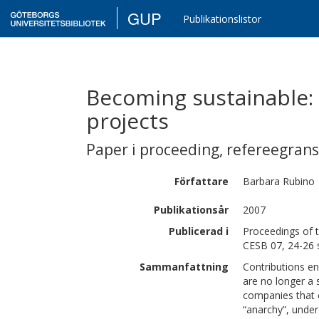
GUP
Publikationslistor
Becoming sustainable:
projects
Paper i proceeding
,
refereegran
Författare
Barbara
Rubino
Publikationsår
2007
Publicerad i
Proceedings of t
CESB 07, 24-26 
Sammanfattning
Contributions en
are no longer a 
companies that c
“anarchy”, under