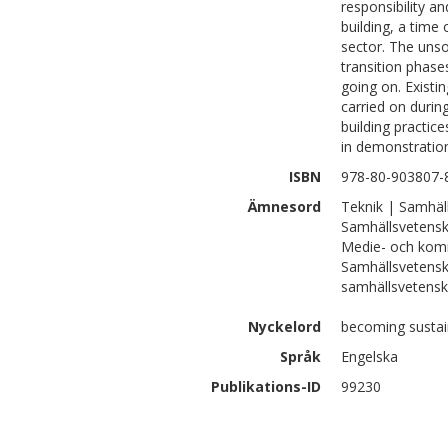
responsibility a
building, a time
sector. The uns
transition phas
going on. Existi
carried on during
building practic
in demonstration
ISBN
978-80-903807-
Ämnesord
Teknik | Samhäll
Samhällsvetensk
Medie- och kom
Samhällsvetensk
samhällsvetens
Nyckelord
becoming sustain
Språk
Engelska
Publikations-ID
99230