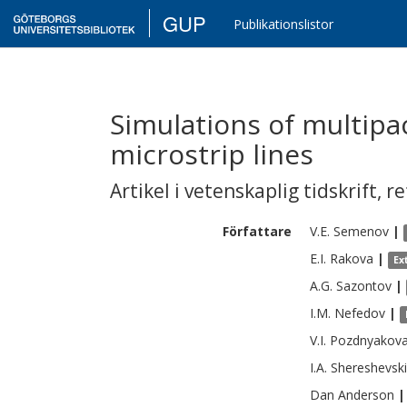
GUP
Publikationslistor
Simulations of multipa
microstrip lines
Artikel i vetenskaplig tidskrift
,
re
Författare
V.E.
Semenov
|
E.I.
Rakova
|
Ex
A.G.
Sazontov
|
I.M.
Nefedov
|
V.I.
Pozdnyakov
I.A.
Shereshevski
Dan
Anderson
|