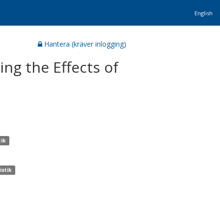
English
Hantera (kräver inlogging)
ing the Effects of
tik
istik