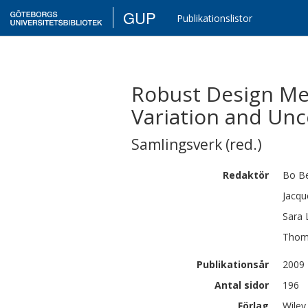
GUP
Publikationslistor
Robust Design Meth
Variation and Unc
Samlingsverk (red.)
Redaktör
Bo
B
Jacqu
Sara
Thom
Publikationsår
2009
Antal sidor
196
Förlag
Wiley