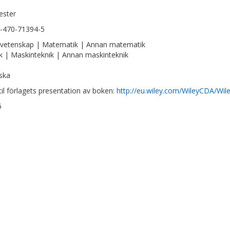
ester
-470-71394-5
vetenskap | Matematik | Annan matematik
k | Maskinteknik | Annan maskinteknik
ska
til förlagets presentation av boken:
http://eu.wiley.com/WileyCDA/Wil
6