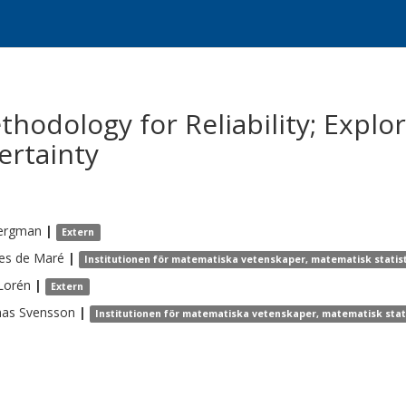
odology for Reliability; Explor
ertainty
ergman
|
Extern
es
de Maré
|
Institutionen för matematiska vetenskaper, matematisk statis
Lorén
|
Extern
as
Svensson
|
Institutionen för matematiska vetenskaper, matematisk stat