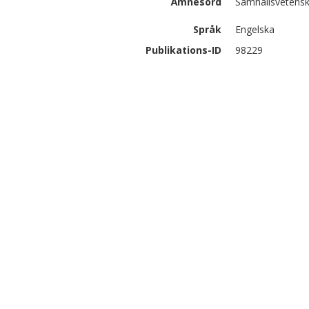
Ämnesord
Samhällsvetensk
Språk
Engelska
Publikations-ID
98229