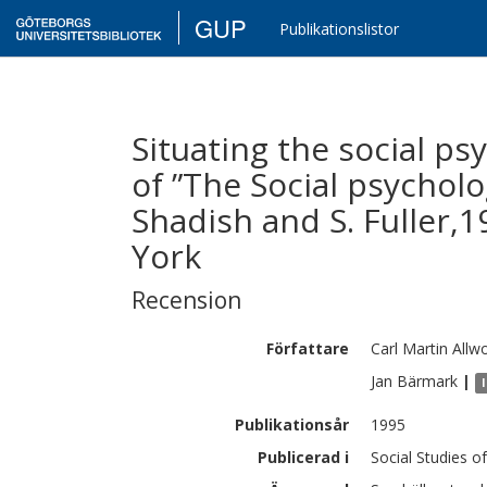
GUP
Publikationslistor
Situating the social ps
of ”The Social psycholo
Shadish and S. Fuller,
York
Recension
Författare
Carl Martin
Allw
Jan
Bärmark
|
Publikationsår
1995
Publicerad i
Social Studies o