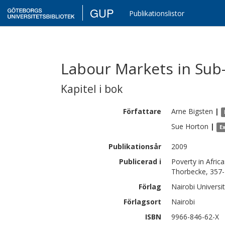
GUP
Publikationslistor
Labour Markets in Sub-
Kapitel i bok
Författare
Arne
Bigsten
|
Sue
Horton
|
E
Publikationsår
2009
Publicerad i
Poverty in Africa
Thorbecke, 357
Förlag
Nairobi Universi
Förlagsort
Nairobi
ISBN
9966-846-62-X