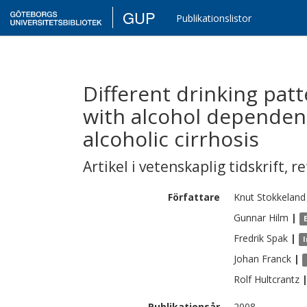
GUP
Publikationslistor
Different drinking pa
with alcohol dependen
alcoholic cirrhosis
Artikel i vetenskaplig tidskrift
,
re
Författare
Knut
Stokkeland
Gunnar
Hilm
|
Fredrik
Spak
|
I
Johan
Franck
|
Rolf
Hultcrantz
Publikationsår
2008