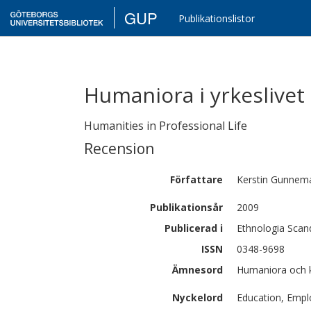
GUP
Publikationslistor
Humaniora i yrkeslivet
Humanities in Professional Life
Recension
Författare
Kerstin
Gunnem
Publikationsår
2009
Publicerad i
Ethnologia Scan
ISSN
0348-9698
Ämnesord
Humaniora och k
Nyckelord
Education, Emplo