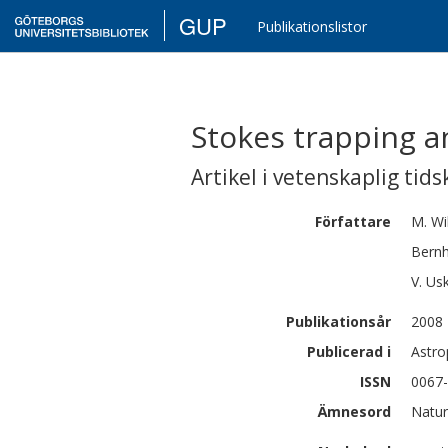
GUP
Publikationslistor
Stokes trapping a
Artikel i vetenskaplig tids
Författare
M.
Wi
Bern
V.
Usk
Publikationsår
2008
Publicerad i
Astro
ISSN
0067
Ämnesord
Natur