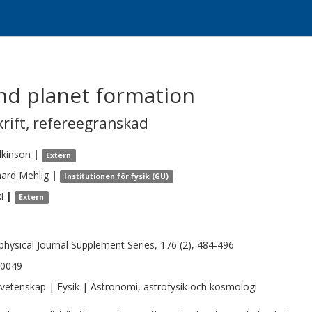
nd planet formation
krift
,
refereegranskad
lkinson
|
Extern
hard
Mehlig
|
Institutionen för fysik (GU)
i
|
Extern
physical Journal Supplement Series, 176 (2), 484-496
-0049
vetenskap | Fysik | Astronomi, astrofysik och kosmologi