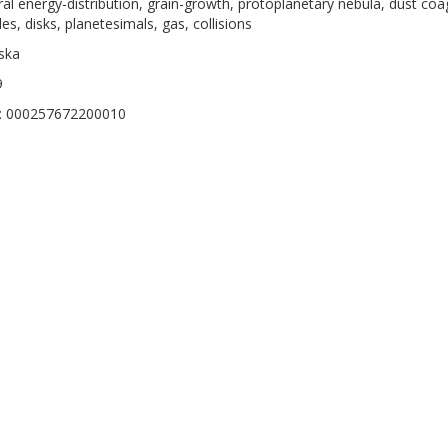
ral energy-distribution, grain-growth, protoplanetary nebula, dust coag
les, disks, planetesimals, gas, collisions
ska
9
D: 000257672200010