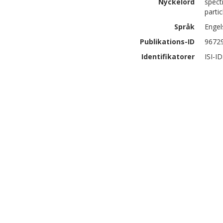
Nyckelord
spect
partic
Språk
Engel
Publikations-ID
9672
Identifikatorer
ISI-I