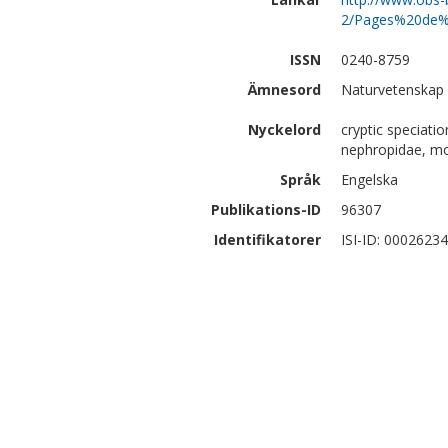
2/Pages%20de%
ISSN
0240-8759
Ämnesord
Naturvetenskap |
Nyckelord
cryptic speciati
nephropidae, mo
Språk
Engelska
Publikations-ID
96307
Identifikatorer
ISI-ID: 0002623