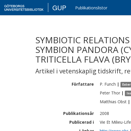
GUP
Publikationslistor
SYMBIOTIC RELATIONS
SYMBION PANDORA (C
TRITICELLA FLAVA (BR
Artikel i vetenskaplig tidskrift
,
re
Författare
P.
Funch
|
Exte
Peter
Thor
|
In
Matthias
Obst
|
Publikationsår
2008
Publicerad i
Vie Et Milieu-Li
Länkar
http://www.obs-