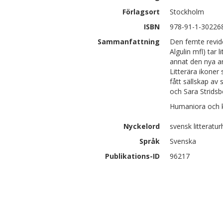
Förlagsort
Stockholm
ISBN
978-91-1-30226
Sammanfattning
Den femte revide
Algulin mfl) tar 
annat den nya ar
Litterära ikoner
fått sällskap av
och Sara Stridsb
Humaniora och ko
Nyckelord
svensk litteratur
Språk
Svenska
Publikations-ID
96217