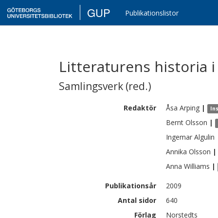
GUP
Publikationslistor
Litteraturens historia i
Samlingsverk (red.)
Redaktör
Åsa
Arping
|
Ins
Bernt
Olsson
|
Ingemar
Algulin
Annika
Olsson
|
Anna
Williams
|
Publikationsår
2009
Antal sidor
640
Förlag
Norstedts