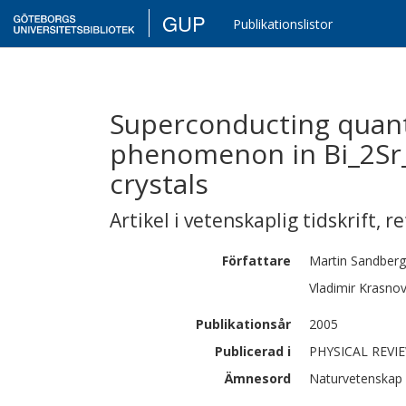
GUP
Publikationslistor
Superconducting quan
phenomenon in Bi_2Sr_
crystals
Artikel i vetenskaplig tidskrift
,
re
Författare
Martin
Sandberg
Vladimir
Krasno
Publikationsår
2005
Publicerad i
PHYSICAL REVIE
Ämnesord
Naturvetenskap 