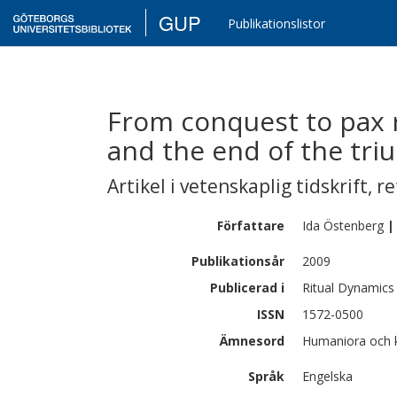
GUP
Publikationslistor
From conquest to pax 
and the end of the tri
Artikel i vetenskaplig tidskrift
,
re
Författare
Ida
Östenberg
|
Publikationsår
2009
Publicerad i
Ritual Dynamics
ISSN
1572-0500
Ämnesord
Humaniora och k
Språk
Engelska