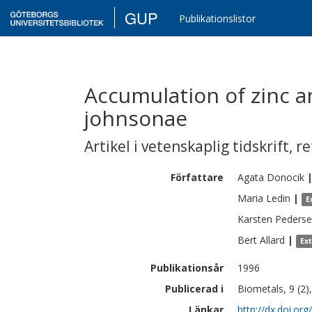
GUP
Publikationslistor
Accumulation of zinc 
johnsonae
Artikel i vetenskaplig tidskrift
,
re
Författare
Agata
Donocik
Maria
Ledin
|
E
Karsten
Peders
Bert
Allard
|
Ex
Publikationsår
1996
Publicerad i
Biometals, 9 (2)
Länkar
http://dx.doi.o