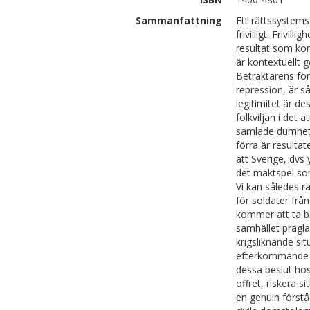
Sammanfattning
Ett rättssystems 
frivilligt. Frivi
resultat som ko
är kontextuellt
Betraktarens för
repression, är s
legitimitet är de
folkviljan i det
samlade dumhete
förra är resulta
att Sverige, dvs
det maktspel som
Vi kan således r
för soldater från
kommer att ta be
samhället prägla
krigsliknande sit
efterkommande rä
dessa beslut hos
offret, riskera s
en genuin förstå