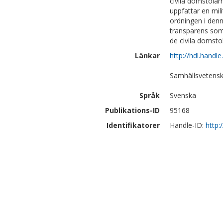
civila domstolarn
uppfattar en mil
ordningen i den
transparens som 
de civila domstol
Länkar
http://hdl.handl
Samhällsvetenska
Språk
Svenska
Publikations-ID
95168
Identifikatorer
Handle-ID:
http: