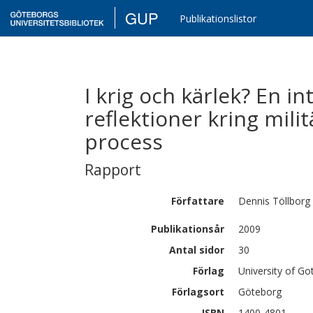
GUP
Publikationslistor
I krig och kärlek? En i
reflektioner kring milit
process
Rapport
Författare
Dennis
Töllborg
Publikationsår
2009
Antal sidor
30
Förlag
University of G
Förlagsort
Göteborg
ISBN
1400-4801