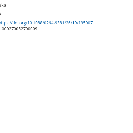
ska
3
https://doi.org/10.1088/0264-9381/26/19/195007
D: 000270052700009