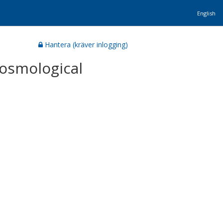
English
Hantera (kräver inlogging)
cosmological