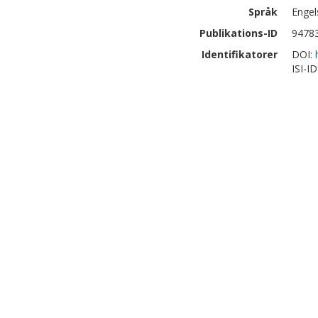
Språk
Engel
Publikations-ID
9478
Identifikatorer
DOI:
ISI-I