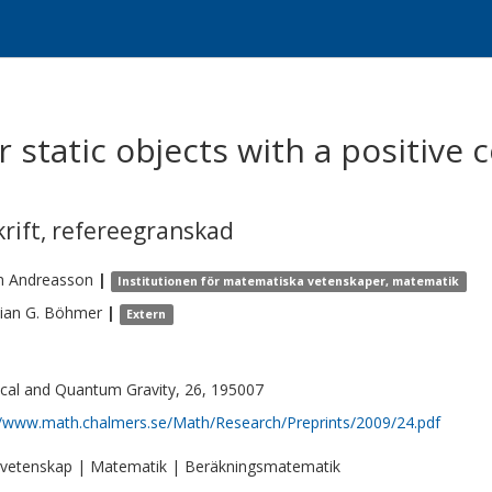
 static objects with a positive 
krift
,
refereegranskad
n
Andreasson
|
Institutionen för matematiska vetenskaper, matematik
ian G.
Böhmer
|
Extern
ical and Quantum Gravity, 26, 195007
//www.math.chalmers.se/Math/Research/Preprints/2009/24.pdf
vetenskap | Matematik | Beräkningsmatematik