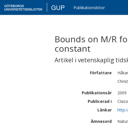
GUP
Publikationslistor
Bounds on M/R for
constant
Artikel i vetenskaplig tids
Författare
Håka
Christ
Publikationsår
2009
Publicerad i
Class
Länkar
http:
Ämnesord
Natur