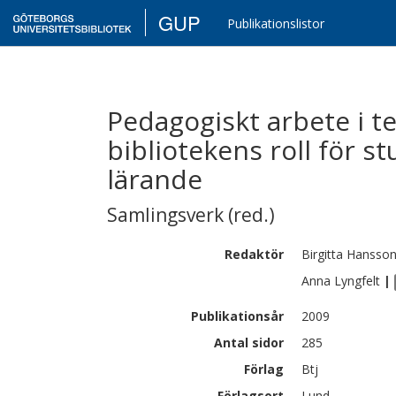
GUP
Publikationslistor
Pedagogiskt arbete i te
bibliotekens roll för 
lärande
Samlingsverk (red.)
Redaktör
Birgitta
Hansso
Anna
Lyngfelt
|
Publikationsår
2009
Antal sidor
285
Förlag
Btj
Förlagsort
Lund