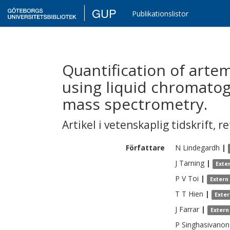
GUP
Publikationslistor
Quantification of arte
using liquid chromato
mass spectrometry.
Artikel i vetenskaplig tidskrift
,
re
Författare
N
Lindegardh
|
J
Tarning
|
Exte
P V
Toi
|
Extern
T T
Hien
|
Exte
J
Farrar
|
Extern
P
Singhasivanon