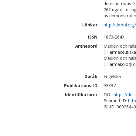
detection was 0.
762 ng/mL using
as demonstrated 
Länkar
http://dx.doi.or
ISSN
1873-264X
Ämnesord
Medicin och häl
| Farmaceutiska
Medicin och häl
| Farmakologi o
Språk
Engelska
Publikations-ID
93837
Identifikatorer
DOI:
https://doi
Pubmed-ID:
htt
ISI-ID: 0002644