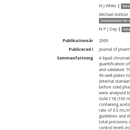
N J
White
|
Exte
Michael
Ashton
Institutionen för
N P J
Day
|
Ext
Publikationsår
2009
Publicerad i
Journal of pharm
Sammanfattning
A liquid chroma
quantification o
and validated. 
96-well plates t
(internal standa
before solid pha
were analysed b
Gold C18 (100 m
containing acet
rate of 0.5 mL/
guidelines and 
total precisions
control levels in