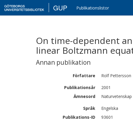
GUP
Publikationslistor
On time-dependent and
linear Boltzmann equa
Annan publikation
Författare
Rolf
Pettersson
Publikationsår
2001
Ämnesord
Naturvetenskap
Språk
Engelska
Publikations-ID
93601