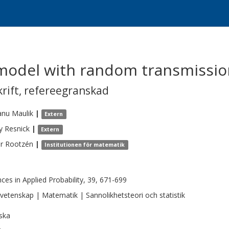
 model with random transmissio
krift
,
refereegranskad
anu
Maulik
|
Extern
y
Resnick
|
Extern
r
Rootzén
|
Institutionen för matematik
ces in Applied Probability, 39, 671-699
vetenskap | Matematik | Sannolikhetsteori och statistik
ska