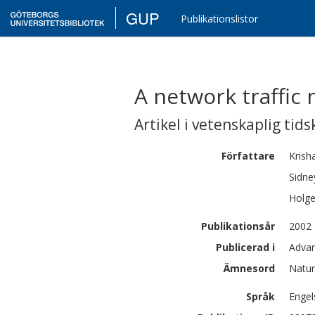
GUP
Publikationslistor
A network traffic
Artikel i vetenskaplig tids
Författare
Krish
Sidne
Holge
Publikationsår
2002
Publicerad i
Advan
Ämnesord
Natur
Språk
Engel