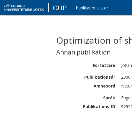
GUP
Publikationslistor
Optimization of s
Annan publikation
Författare
Johan
Publikationsår
2000
Ämnesord
Natur
Språk
Engel
Publikations-ID
9295