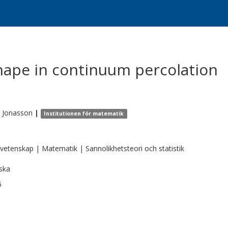
hape in continuum percolation
Jonasson
|
Institutionen för matematik
vetenskap | Matematik | Sannolikhetsteori och statistik
ska
6