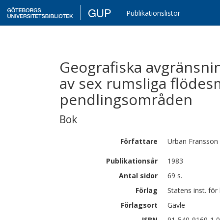
GUP
Publikationslistor
Geografiska avgränsni
av sex rumsliga flöde
pendlingsområden
Bok
Författare
Urban
Fransson
Publikationsår
1983
Antal sidor
69 s.
Förlag
Statens inst. fö
Förlagsort
Gävle
ISBN
91-540-9169-1 0