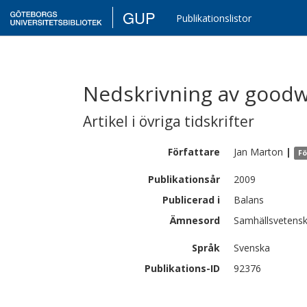
GUP
Publikationslistor
Nedskrivning av goodwi
Artikel i övriga tidskrifter
Författare
Jan
Marton
|
Fö
Publikationsår
2009
Publicerad i
Balans
Ämnesord
Samhällsvetensk
Språk
Svenska
Publikations-ID
92376