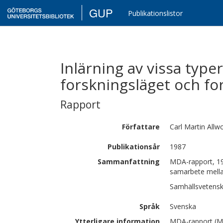
GUP
Publikationslistor
Inlärning av vissa type
forskningsläget och f
Rapport
Författare
Carl Martin
Allw
Publikationsår
1987
Sammanfattning
MDA-rapport, 19
samarbete mell
Samhällsvetensk
Språk
Svenska
Ytterligare information
MDA-rapport (Mä