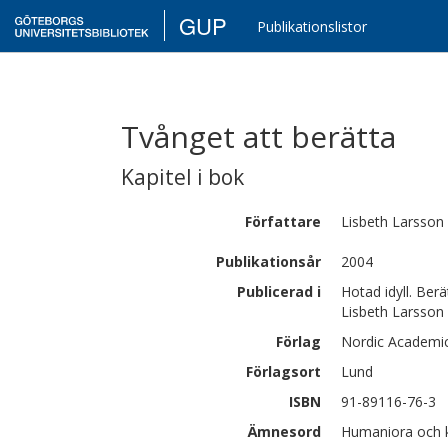
GUP
Publikationslistor
Tvånget att berätta
Kapitel i bok
Författare
Lisbeth
Larsson
Publikationsår
2004
Publicerad i
Hotad idyll. Ber
Lisbeth Larsson
Förlag
Nordic Academi
Förlagsort
Lund
ISBN
91-89116-76-3
Ämnesord
Humaniora och 