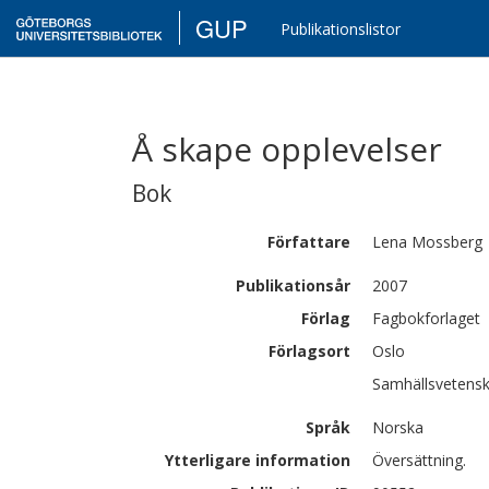
GUP
Publikationslistor
Å skape opplevelser
Bok
Författare
Lena
Mossberg
Publikationsår
2007
Förlag
Fagbokforlaget
Förlagsort
Oslo
Samhällsvetensk
Språk
Norska
Ytterligare information
Översättning.