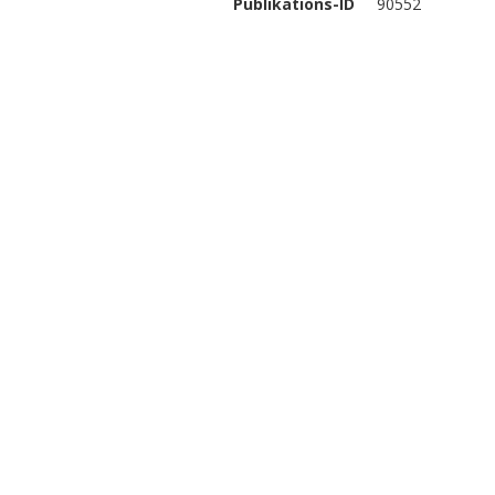
Publikations-ID
90552