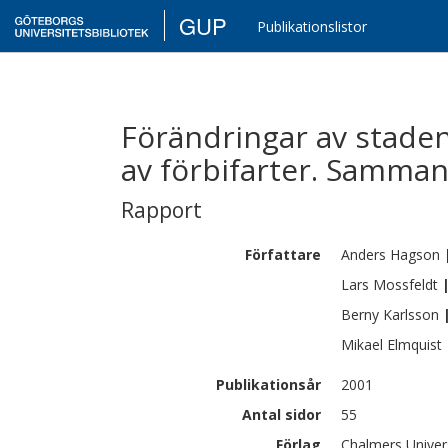
GUP
Publikationslistor
Förändringar av staden
av förbifarter. Samman
Rapport
Författare
Anders
Hagson
Lars
Mossfeldt
Berny
Karlsson
Mikael
Elmquist
Publikationsår
2001
Antal sidor
55
Förlag
Chalmers Univer