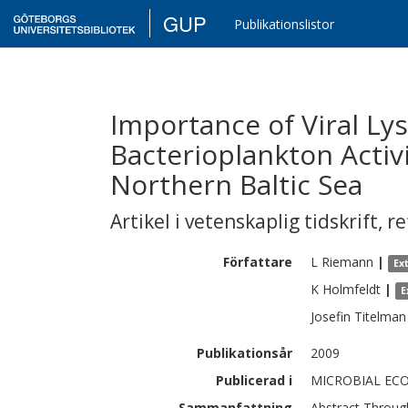
GUP
Publikationslistor
Importance of Viral Ly
Bacterioplankton Activi
Northern Baltic Sea
Artikel i vetenskaplig tidskrift
,
re
Författare
L
Riemann
|
Ex
K
Holmfeldt
|
E
Josefin
Titelman
Publikationsår
2009
Publicerad i
MICROBIAL ECOL
Sammanfattning
Abstract Through