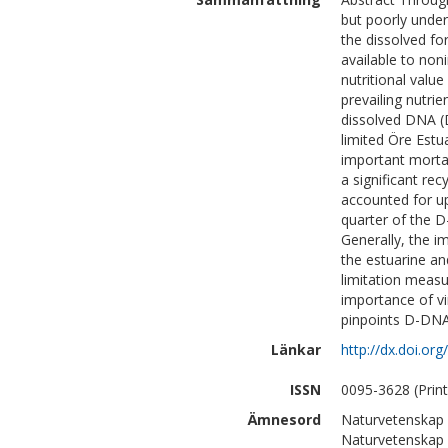
but poorly under
the dissolved for
available to non
nutritional valu
prevailing nutri
dissolved DNA (
limited Öre Estu
important mortal
a significant re
accounted for u
quarter of the D-
Generally, the i
the estuarine an
limitation measu
importance of vir
pinpoints D-DNA 
Länkar
http://dx.doi.o
ISSN
0095-3628 (Print
Ämnesord
Naturvetenskap 
Naturvetenskap |