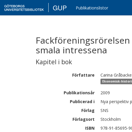
GUP
Publikationslistor
Fackföreningsrörelsen 
smala intressena
Kapitel i bok
Författare
Carina
Gråbacke
Ekonomisk-histori
Publikationsår
2009
Publicerad i
Nya perspektiv p
Förlag
SNS
Förlagsort
Stockholm
ISBN
978-91-85695-9