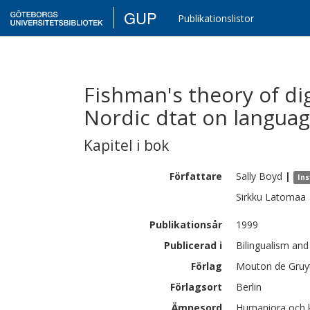
GUP
Publikationslistor
Fishman's theory of dig
Nordic dtat on langua
Kapitel i bok
Författare
Sally
Boyd
|
Ins
Sirkku
Latomaa
Publikationsår
1999
Publicerad i
Bilingualism and
Förlag
Mouton de Gruy
Förlagsort
Berlin
Ämnesord
Humaniora och k