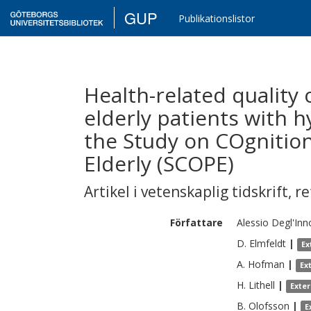
GUP
Publikationslistor
Health-related quality 
elderly patients with 
the Study on COgnition
Elderly (SCOPE)
Artikel i vetenskaplig tidskrift
,
re
Författare
Alessio
Degl'Inn
D.
Elmfeldt
|
Ex
A.
Hofman
|
Ex
H.
Lithell
|
Exte
B.
Olofsson
|
E