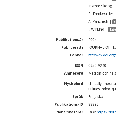
Ingmar
Skoog
|
P.
Trenkwalder
A.
Zanchetti
|
E
I.
Wiklund
|
Ext
Publikationsår
2004
Publicerad i
JOURNAL OF HU
Länkar
http://dx.doi.or
ISSN
0950-9240
Ämnesord
Medicin och häl
Nyckelord
clinically import
utilities index, q
Språk
Engelska
Publikations-ID
88893
Identifikatorer
DOI:
https://doi