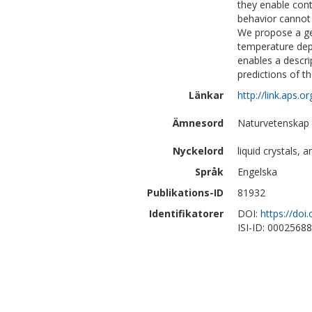
they enable cont
behavior cannot 
We propose a gen
temperature dep
enables a descr
predictions of t
Länkar
http://link.aps.
Ämnesord
Naturvetenskap 
Nyckelord
liquid crystals,
Språk
Engelska
Publikations-ID
81932
Identifikatorer
DOI:
https://do
ISI-ID: 0002568