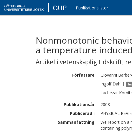
GUP
Publikationslistor
Nonmonotonic behavior 
a temperature-induced 
Artikel i vetenskaplig tidskrift
,
re
Författare
Giovanni
Barber
Ingolf
Dahl
|
In
Lachezar
Komit
Publikationsår
2008
Publicerad i
PHYSICAL REVIE
Sammanfattning
We report on a n
containing polym