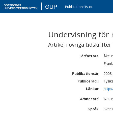
GUP
Publikationslistor
Undervisning för
Artikel i övriga tidskrifter
Författare
Åke
I
Frank
Publikationsår
2008
Publicerad i
Fysik
Länkar
http:
Ämnesord
Natur
Språk
Sven