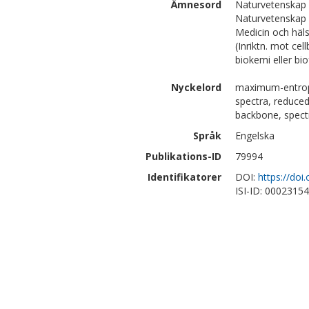
Ämnesord
Naturvetenskap 
Naturvetenskap 
Medicin och häl
(Inriktn. mot cel
biokemi eller bi
Nyckelord
maximum-entropy
spectra, reduced
backbone, spect
Språk
Engelska
Publikations-ID
79994
Identifikatorer
DOI:
https://doi
ISI-ID: 0002315