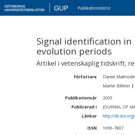
GUP
Publikationslistor
Signal identification 
evolution periods
Artikel i vetenskaplig tidskrift
,
re
Författare
Daniel
Malmodi
Martin
Billeter
|
Publikationsår
2005
Publicerad i
JOURNAL OF MA
Länkar
http://dx.doi.or
ISSN
1090-7807