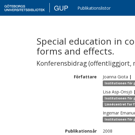
GUP
Publikationslistor
Special education in c
forms and effects.
Konferensbidrag (offentliggjort, 
Författare
Joanna
Giota
|
Institutionen för 
Lisa
Asp-Onsjö
Institutionen för
Linnécentret for 
Ingemar
Emanue
Institutionen för
Publikationsår
2008