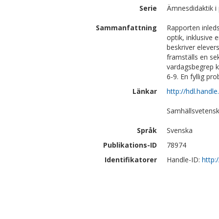
Serie
Ämnesdidaktik i 
Sammanfattning
Rapporten inled
optik, inklusive
beskriver elever
framställs en se
vardagsbegrep k
6-9. En fyllig p
Länkar
http://hdl.handl
Samhällsvetensk
Språk
Svenska
Publikations-ID
78974
Identifikatorer
Handle-ID:
http: