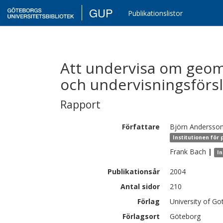
GUP
Publikationslistor
Att undervisa om geom
och undervisningsförs
Rapport
Författare
Björn
Andersso
Institutionen för
Frank
Bach
|
In
Publikationsår
2004
Antal sidor
210
Förlag
University of G
Förlagsort
Göteborg