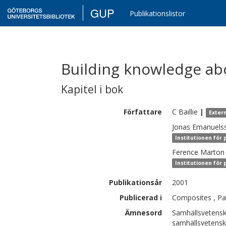
GUP
Publikationslistor
Building knowledge abo
Kapitel i bok
Författare
C
Baillie
|
Exter
Jonas
Emanuels
Institutionen för
Ference
Marton
Institutionen för
Publikationsår
2001
Publicerad i
Composites , Pa
Ämnesord
Samhällsvetensk
samhällsvetens