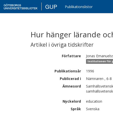
GUP
Publikationslistor
Hur hänger lärande oc
Artikel i övriga tidskrifter
Författare
Jonas
Emanuels
Institutionen för
Publikationsår
1996
Publicerad i
Nämnaren , 6-8
Ämnesord
Samhällsvetensk
samhällsvetens
Nyckelord
education
Språk
Svenska