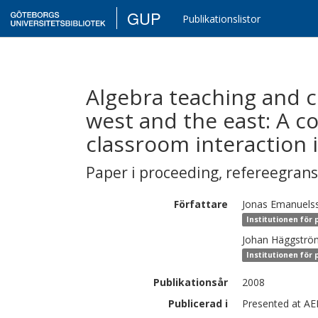
GUP
Publikationslistor
Algebra teaching and c
west and the east: A c
classroom interaction i
Paper i proceeding
,
refereegran
Författare
Jonas
Emanuels
Institutionen för
Johan
Häggströ
Institutionen för
Publikationsår
2008
Publicerad i
Presented at A