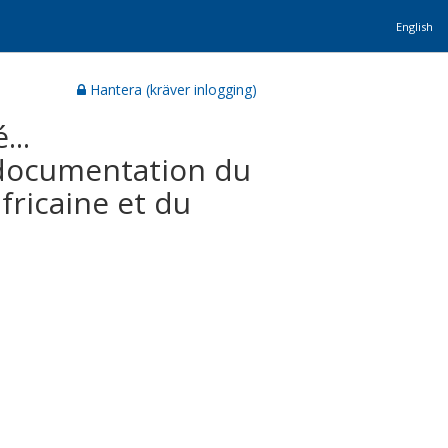
English
Hantera (kräver inlogging)
...
 documentation du
ricaine et du