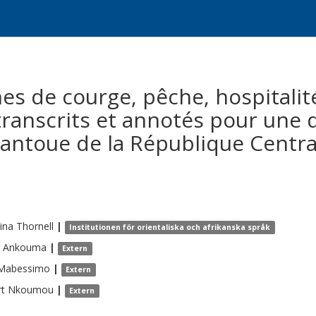
es de courge, pêche, hospitalité
transcrits et annotés pour une
ntoue de la République Centraf
tina
Thornell
|
Institutionen för orientaliska och afrikanska språk
Ankouma
|
Extern
Mabessimo
|
Extern
t
Nkoumou
|
Extern