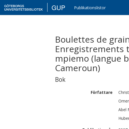
GUP
Publikationslistor
Boulettes de grain
Enregistrements 
mpiemo (langue ba
Cameroun)
Bok
Författare
Chris
Omer
Abel
Huber