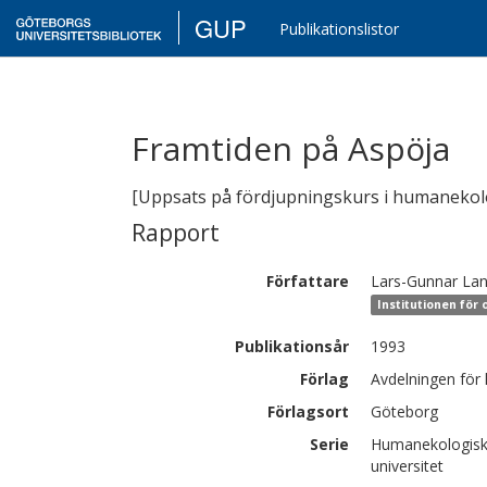
GUP
Publikationslistor
Framtiden på Aspöja
[Uppsats på fördjupningskurs i humanekol
Rapport
Författare
Lars-Gunnar
Lan
Institutionen för
Publikationsår
1993
Förlag
Avdelningen för
Förlagsort
Göteborg
Serie
Humanekologiska
universitet