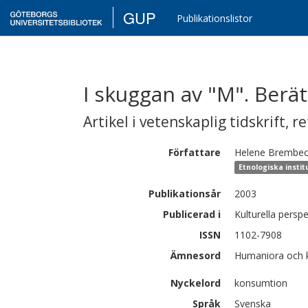
GUP
Publikationslistor
I skuggan av "M". Berä
Artikel i vetenskaplig tidskrift
,
re
Författare
Helene
Brembec
Etnologiska insti
Publikationsår
2003
Publicerad i
Kulturella perspe
ISSN
1102-7908
Ämnesord
Humaniora och k
Nyckelord
konsumtion
Språk
Svenska