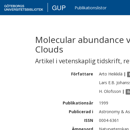
GUP
Publikationslistor
Molecular abundance va
Clouds
Artikel i vetenskaplig tidskrift
,
re
Författare
Arto
Heikkilä
|
Lars E.B.
Johans
H.
Olofsson
|
E
Publikationsår
1999
Publicerad i
Astronomy & Ast
ISSN
0004-6361
Ämnesord
Naturvetenskap 