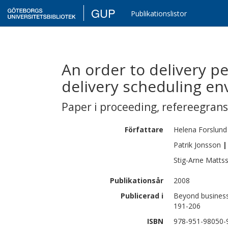
GUP
Publikationslistor
An order to delivery 
delivery scheduling e
Paper i proceeding
,
refereegran
Författare
Helena
Forslund
Patrik
Jonsson
|
Stig-Arne
Matts
Publikationsår
2008
Publicerad i
Beyond business
191-206
ISBN
978-951-98050-