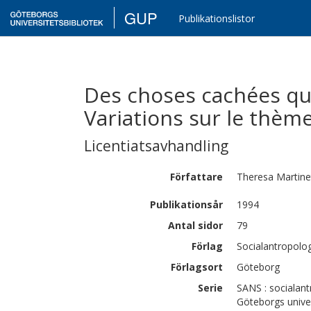
GUP
Publikationslistor
Des choses cachées que
Variations sur le thèm
Licentiatsavhandling
Författare
Theresa
Martine
Publikationsår
1994
Antal sidor
79
Förlag
Socialantropolog
Förlagsort
Göteborg
Serie
SANS : socialant
Göteborgs univer