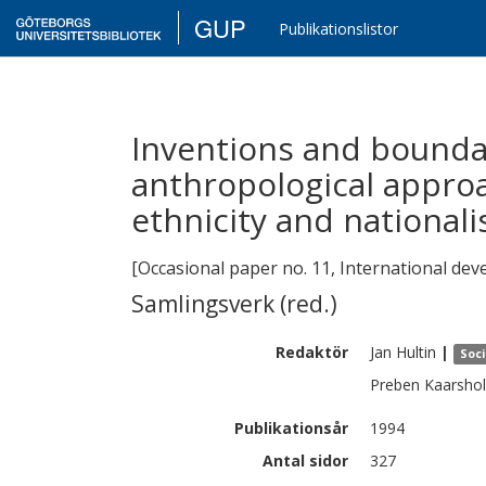
GUP
Publikationslistor
Inventions and boundar
anthropological approa
ethnicity and national
[Occasional paper no. 11, International dev
Samlingsverk (red.)
Redaktör
Jan
Hultin
|
Soci
Preben
Kaarsho
Publikationsår
1994
Antal sidor
327