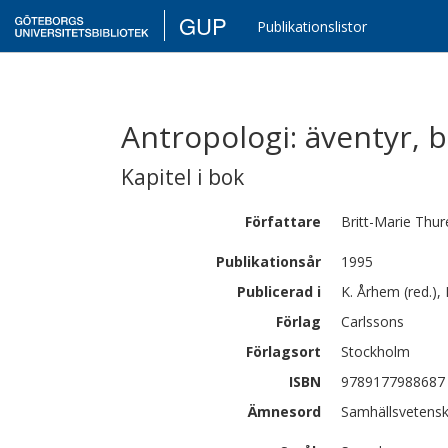
GUP
Publikationslistor
Antropologi: äventyr, b
Kapitel i bok
Författare
Britt-Marie
Thur
Publikationsår
1995
Publicerad i
K. Århem (red.),
Förlag
Carlssons
Förlagsort
Stockholm
ISBN
9789177988687
Ämnesord
Samhällsvetensk