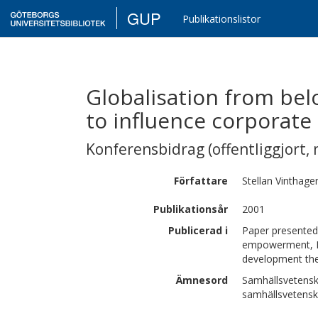
GUP
Publikationslistor
Globalisation from bel
to influence corporate
Konferensbidrag (offentliggjort, 
Författare
Stellan
Vinthage
Publikationsår
2001
Publicerad i
Paper presented 
empowerment, In
development th
Ämnesord
Samhällsvetensk
samhällsvetens